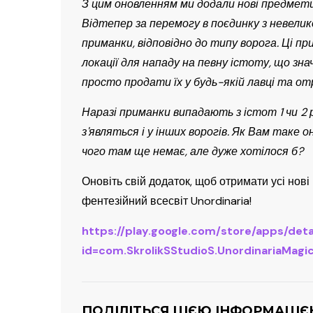
З цим оновленням ми додали нові предмети, я
Відтепер за перемогу в поєдинку з невел
приманки, відповідно до типу ворога. Ці п
локації для нападу на певну істоту, що зн
просто продати їх у будь-якій лавці та 
Наразі приманки випадають з істот 1 чи 2 
з'являться і у інших ворогів. Як Вам таке 
чого там ще немає, але дуже хотілося б?
Оновіть свій додаток, щоб отримати усі нові 
фентезійний всесвіт Unordinaria!
https://play.google.com/store/apps/deta
id=com.SkrolikSStudioS.UnordinariaMag
ПОДІЛІТЬСЯ ЦІЄЮ ІНФОРМАЦІЄ