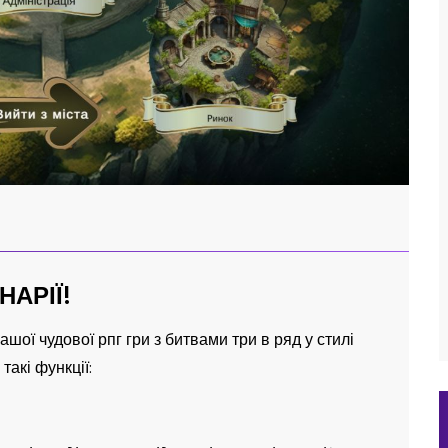
АРІЇ!
ашої чудової рпг гри з битвами три в ряд у стилі
акі функції: