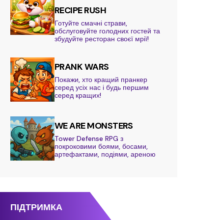
RECIPE RUSH
Готуйте смачні страви,
обслуговуйте голодних гостей та
збудуйте ресторан своєї мрії!
PRANK WARS
Покажи, хто кращий пранкер
серед усіх нас і будь першим
серед кращих!
WE ARE MONSTERS
Tower Defense RPG з
покроковими боями, босами,
артефактами, подіями, ареною
ПІДТРИМКА