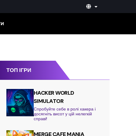
ТИ
ТОП ІГРИ
HACKER WORLD
SIMULATOR
Спробуйте себе в ролі хакера і
досягніть висот у цій нелегкій
справі!
MERGE CAFE MANIA