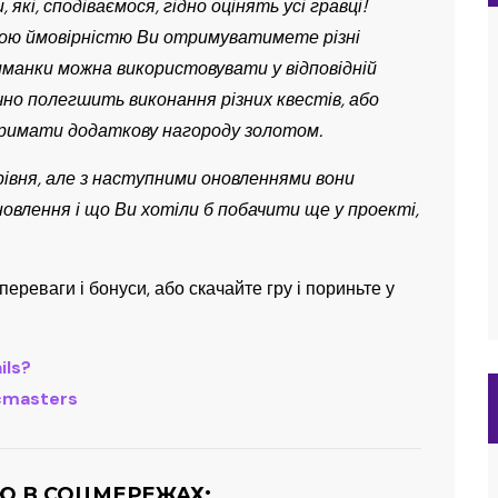
кі, сподіваємося, гідно оцінять усі гравці!
икою ймовірністю Ви отримуватимете різні
риманки можна використовувати у відповідній
ачно полегшить виконання різних квестів, або
отримати додаткову нагороду золотом.
рівня, але з наступними оновленнями вони
оновлення і що Ви хотіли б побачити ще у проекті,
переваги і бонуси, або скачайте гру і пориньте у
ils?
icmasters
Ю В СОЦМЕРЕЖАХ: